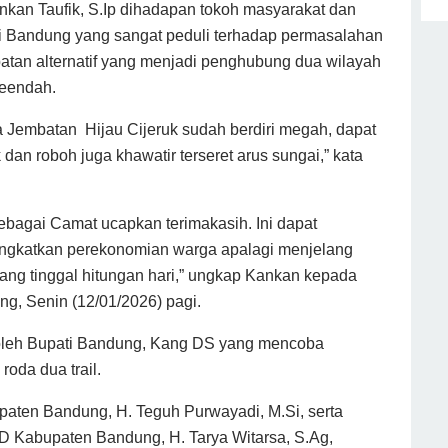
an Taufik, S.Ip dihadapan tokoh masyarakat dan
i Bandung yang sangat peduli terhadap permasalahan
atan alternatif yang menjadi penghubung dua wilayah
eendah.
a Jembatan Hijau Cijeruk sudah berdiri megah, dapat
dan roboh juga khawatir terseret arus sungai,” kata
bagai Camat ucapkan terimakasih. Ini dapat
ingkatkan perekonomian warga apalagi menjelang
yang tinggal hitungan hari,” ungkap Kankan kepada
ng, Senin (12/01/2026) pagi.
 oleh Bupati Bandung, Kang DS yang mencoba
oda dua trail.
aten Bandung, H. Teguh Purwayadi, M.Si, serta
 Kabupaten Bandung, H. Tarya Witarsa, S.Ag,