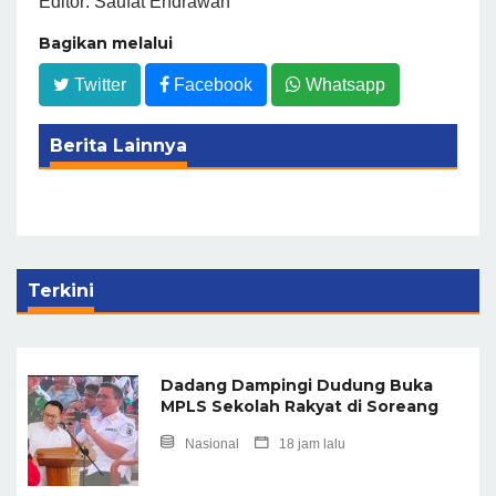
Editor: Saufat Endrawan
Bagikan melalui
Twitter
Facebook
Whatsapp
Berita Lainnya
Terkini
Dadang Dampingi Dudung Buka
MPLS Sekolah Rakyat di Soreang
Nasional
18 jam lalu