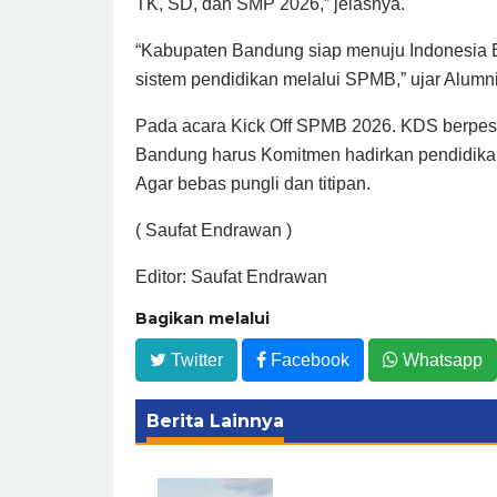
TK, SD, dan SMP 2026,” jelasnya.
“Kabupaten Bandung siap menuju Indonesia 
sistem pendidikan melalui SPMB,” ujar Alumni 
Pada acara Kick Off SPMB 2026. KDS berpe
Bandung harus Komitmen hadirkan pendidika
Agar bebas pungli dan titipan.
( Saufat Endrawan )
Editor: Saufat Endrawan
Bagikan melalui
Twitter
Facebook
Whatsapp
Berita Lainnya