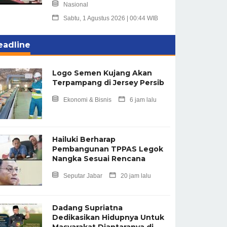
Nasional
Sabtu, 1 Agustus 2026 | 00:44 WIB
eadline
Logo Semen Kujang Akan
Terpampang di Jersey Persib
Ekonomi & Bisnis
6 jam lalu
Hailuki Berharap
Pembangunan TPPAS Legok
Nangka Sesuai Rencana
Seputar Jabar
20 jam lalu
Dadang Supriatna
Dedikasikan Hidupnya Untuk
Masyarakat Diantaranya di