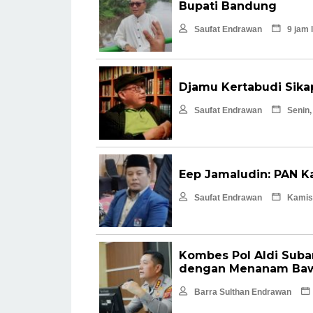
Bupati Bandung
Saufat Endrawan
9 jam 
Djamu Kertabudi Sika
Saufat Endrawan
Senin,
Eep Jamaludin: PAN 
Saufat Endrawan
Kamis,
Kombes Pol Aldi Suba
dengan Menanam Baw
Barra Sulthan Endrawan