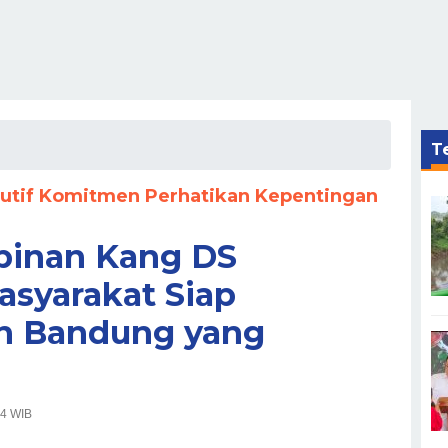
Te
utif Komitmen Perhatikan Kepentingan
inan Kang DS
asyarakat Siap
n Bandung yang
04 WIB