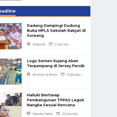
eadline
Dadang Dampingi Dudung
Buka MPLS Sekolah Rakyat di
Soreang
Nasional
1 jam lalu
Logo Semen Kujang Akan
Terpampang di Jersey Persib
Ekonomi & Bisnis
9 jam lalu
Hailuki Berharap
Pembangunan TPPAS Legok
Nangka Sesuai Rencana
Seputar Jabar
23 jam lalu