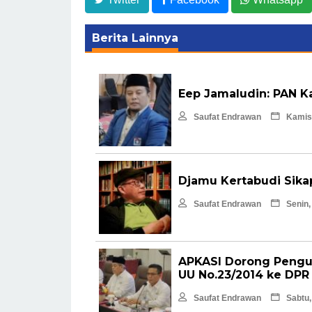
Berita Lainnya
Eep Jamaludin: PAN 
Saufat Endrawan
Kamis,
Djamu Kertabudi Sika
Saufat Endrawan
Senin,
APKASI Dorong Pengu
UU No.23/2014 ke DPR
Saufat Endrawan
Sabtu,