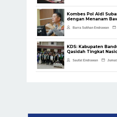
Kombes Pol Aldi Suba
dengan Menanam Baw
Barra Sulthan Endrawan
KDS: Kabupaten Bandu
Qasidah Tingkat Nasi
Saufat Endrawan
Jumat,